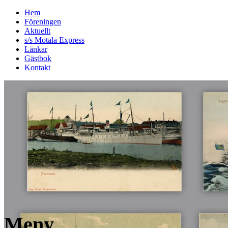
Hem
Föreningen
Aktuellt
s/s Motala Express
Länkar
Gästbok
Kontakt
Meny