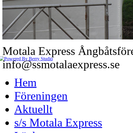
Motala Express Ångbåtsför
info@ssmotalaexpress.se
Hem
Föreningen
Aktuellt
s/s Motala Express