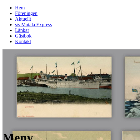
Hem
Föreningen
Aktuellt
s/s Motala Express
Länkar
Gästbok
Kontakt
Meny