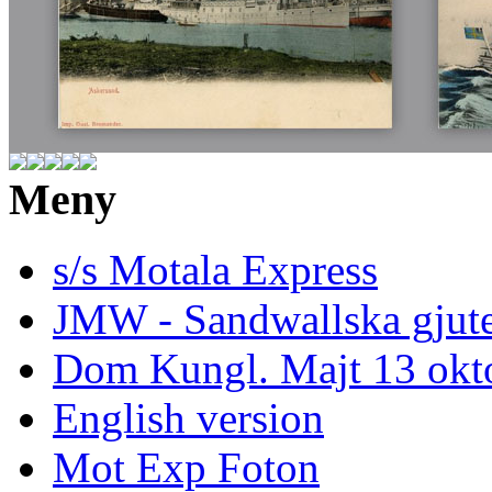
Meny
s/s Motala Express
JMW - Sandwallska gjute
Dom Kungl. Majt 13 okt
English version
Mot Exp Foton